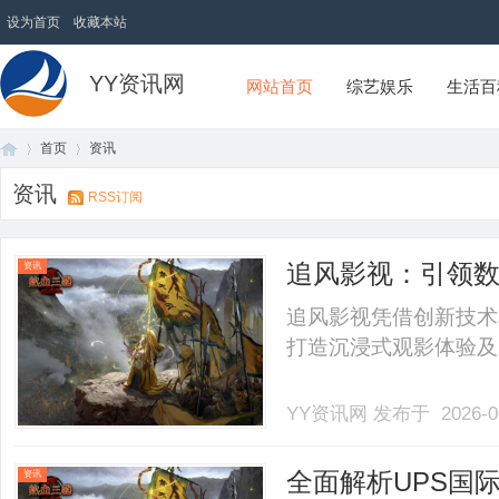
设为首页
收藏本站
YY资讯网
网站首页
综艺娱乐
生活百
首页
资讯
资讯
RSS订阅
首
›
›
追风影视：引领
资讯
追风影视凭借创新技术
打造沉浸式观影体验及国
YY资讯网
发布于 2026-0
页
全面解析UPS国
资讯