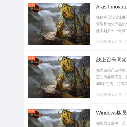
资讯
Aras Inn
在数字化转型速度
管理和优化产品生命
越来越多企业青睐的
企业理解和掌握这一先进
YY资讯网
发布于 20
资讯
线上百号同频
在大健康产业持续
还在为客流不足、
400家门店，门
势、门店承接”的
YY资讯网
发布于 20
健.........
资讯
Window
在现代企业中，员