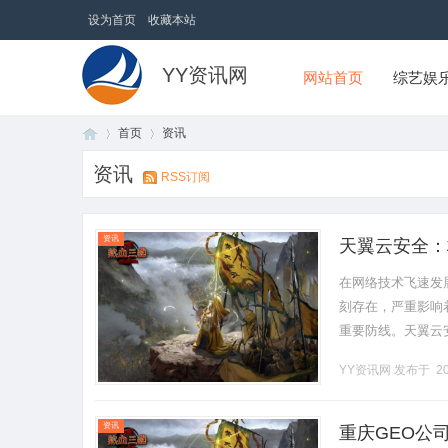
设为首页
收藏本站
YY资讯网
网站首页
综艺娱
首页
资讯
资讯
RSS订阅
首
›
›
资讯
天翼云安全：
在网络技术飞速发
刻存在，严重影响
重要防线。天翼云
垒，为用户提供全
YY资讯网
发布于 20
输过程中，.........
页
资讯
重庆GEO公