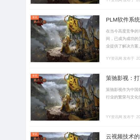
YY资讯网
发布于 20
资讯
PLM软件系
在当今高度竞争的
间，已成为成功的
业提供了解决方案
及售后服务等各个
YY资讯网
发布于 20
义、.........
资讯
策驰影视：打
策驰影视作为中国
行业的繁荣与文化传播
YY资讯网
发布于 20
资讯
云视频技术的