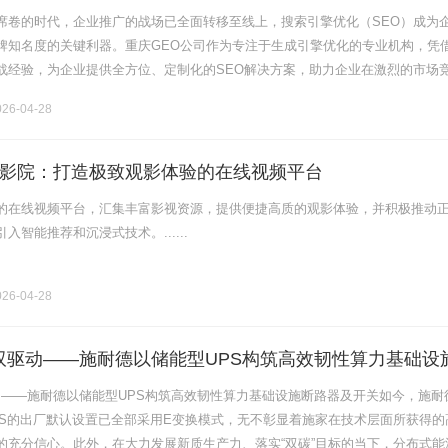
席卷的时代，企业推广的战场已全面转移至线上，搜索引擎优化（SEO）成为
牌知名度的关键利器。重庆GEO公司作为专注于生成引擎优化的专业机构，凭
战经验，为企业提供全方位、定制化的SEO解决方案，助力企业在激烈的市场
将深入剖析重庆GEO公司的核心优势与实战策略，为企业高效推广提供有力指
26-04-28
影院：打造极致观影体验的在线视频平台
的在线视频平台，汇集丰富影视资源，提供便捷高质的观影体验，并积极推动
入智能推荐和沉浸式技术。......
26-04-28
碳双驱动——施耐德以储能型UPS构筑高效韧性算力基础设
驱动——施耐德以储能型UPS构筑高效韧性算力基础设施断路器及开关如今，施耐
列UPS的出厂默认设置已全部采用E变换模式，无不彰显着施家在技术层面所获得的
的充分信心。此外，在大力发展新质生产力、落实“双碳”目标的当下，分布式能