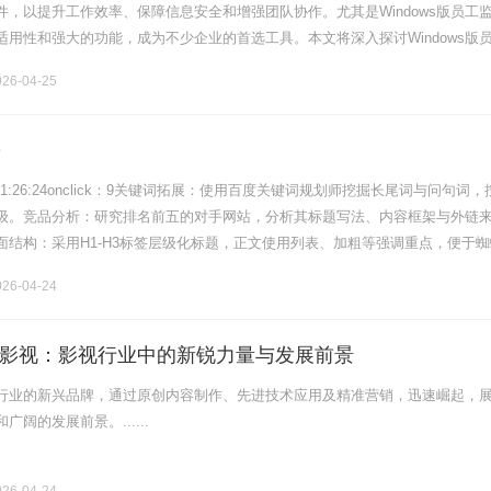
件，以提升工作效率、保障信息安全和增强团队协作。尤其是Windows版员工
适用性和强大的功能，成为不少企业的首选工具。本文将深入探讨Windows版
能、应用场景以及选择时需要注意的事项，帮助企业在数字化转型中实现更
26-04-25
O
4-2321:26:24onclick：9关键词拓展：使用百度关键词规划师挖掘长尾词与问句词
级。竞品分析：研究排名前五的对手网站，分析其标题写法、内容框架与外链
面结构：采用H1-H3标签层级化标题，正文使用列表、加粗等强调重点，便于蜘
为每张图片添加描述性ALT属性，压缩体积但.........
26-04-24
影视：影视行业中的新锐力量与发展前景
行业的新兴品牌，通过原创内容制作、先进技术应用及精准营销，迅速崛起，
阔的发展前景。......