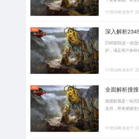
了解企业需求在选
YY资讯网
发布于 20
的.........
资讯
深入解析23
2345影院是一
护，满足用户多样化观
YY资讯网
发布于 20
资讯
全面解析搜搜
搜搜影视是一站式
支持，带来便捷安全的
YY资讯网
发布于 20