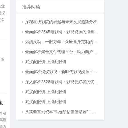
企业
推荐阅读
借深
竞争
探秘在线影院的崛起与未来发展趋势分析
全面解析2345电影网：影视资源的海量宝库与观影新体验
温婉灵动，一眼万年！久匠量身定制的眉眼唇，才是你整张脸的点睛之笔！淡颜系女生的气质加分项
全面解析聚合支付代理平台：助力商户高效管理多渠道支付
正版
武汉配眼镜 上海配眼镜
全面解析蚂蚁影视：新时代影视娱乐平台的崛起与发展
深入解析2828电影网：影视爱好者的优质观影平台体验
武汉配眼镜 上海配眼镜
武汉配眼镜 上海配眼镜
施
从实验室到资本市场的“估值倍增器”：专利律师如何重塑硬科技企业的融资逻辑
德电
高度
源系