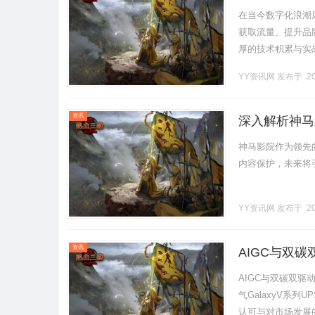
在当今数字化浪潮
获取流量、提升品
厚的技术积累与实
中脱颖而出。本文
YY资讯网
发布于 20
引。.........
资讯
深入解析神马
神马影院作为领先
内容保护，未来将引
YY资讯网
发布于 20
资讯
AIGC与双
AIGC与双碳双
气GalaxyV系
认可与对市场发展