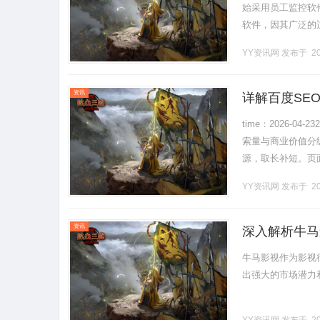
始采用员工监控软
软件，因其广泛的
监控软件的多种功
YY资讯网
发布于 20
高.........
资讯
详解百度SE
time：2026-0
索量与商业价值分
源，取长补短。页
提取核心。图片优化：
YY资讯网
发布于 20
资讯
深入解析牛马
牛马影视作为影视
出强大的市场潜力和广