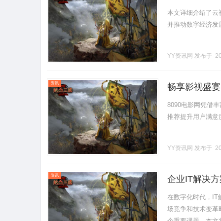
本文详细介绍了云
并推动数字经济发展。.
YY资讯网
发布于 20
资讯
畅享影视盛宴
8090电影网凭
推荐提升用户满意度
YY资讯网
发布于 20
资讯
企业IT解决
在数字化时代，I
场竞争和技术变革
个重要课题。本文