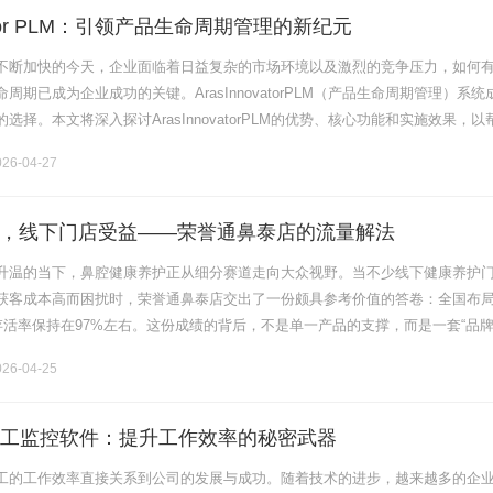
ovator PLM：引领产品生命周期管理的新纪元
不断加快的今天，企业面临着日益复杂的市场环境以及激烈的竞争压力，如何
周期已成为企业成功的关键。ArasInnovatorPLM（产品生命周期管理）系统
选择。本文将深入探讨ArasInnovatorPLM的优势、核心功能和实施效果，以
的管理工具。一、什么是ArasInnova.........
26-04-27
，线下门店受益——荣誉通鼻泰店的流量解法
升温的当下，鼻腔健康养护正从细分赛道走向大众视野。当不少线下健康养护
获客成本高而困扰时，荣誉通鼻泰店交出了一份颇具参考价值的答卷：全国布
店存活率保持在97%左右。这份成绩的背后，不是单一产品的支撑，而是一套“品
流量闭环，用线上矩阵赋能线下实体，让流量真正转化为门店的持续生命力。鼻
26-04-25
s版员工监控软件：提升工作效率的秘密武器
工的工作效率直接关系到公司的发展与成功。随着技术的进步，越来越多的企