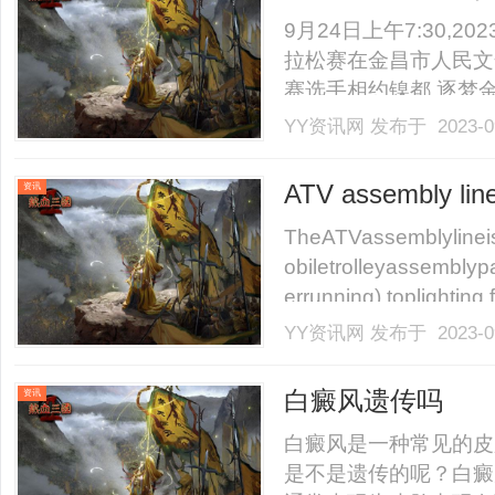
松赛鸣枪开赛
9月24日上午7:30,
拉松赛在金昌市人民文
赛选手相约镍都,逐梦
协会、金昌市人民政府
YY资讯网
发布于 2023-0
金昌市公安局、金昌市
金川区人民政府协办,甘肃省田
ATV assembly lin
资讯
TheATVassemblylinei
obiletrolleyassemblyp
errunning),toplighting,
YY资讯网
发布于 2023-0
白癜风遗传吗
资讯
白癜风是一种常见的皮
是不是遗传的呢？白癜