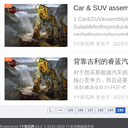
随着金融行业上云进程提速
Car & SUV asse
资讯
1.Car&SUVassembly
Suitablefortheproduct
nedwithgroundassembl
oductionofvarioussedans
YY资讯网
发布于 2023-0
背靠吉利的睿蓝汽
资讯
对于想买新能源汽车的
核心竞争力，而且还要
这款将在9月21日正
先，睿蓝7是睿蓝汽车
YY资讯网
发布于 2023-0
科技，同时还有吉利强
技共同出资组建而成，属于
1...
<<
185
186
187
188
189
190
Powered by
YY资讯网
X3.2
© 2015-2020 YY资讯网版权所有