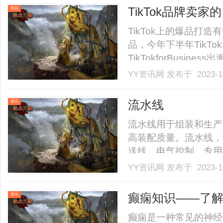
下载的多样性让每个玩
TikTok品牌卖
资讯
人.........
TikTok上的爆品打造
品，今年下半年TikT
TikTokforBusi
辑以及社群电商趋势。社
YY资讯网
发布于 2023-1
TikTok社群电商指以Ti
流水线
资讯
流水线用于组装和生产
高装配质量。流水线，
送线、电气控制、专用
和生产各种流水线，广
YY资讯网
发布于 2023-1
器、充电桩等电力设施
SUV装配线、ATV装配
癫痫知识——了
资讯
癫痫是一种常见的神经