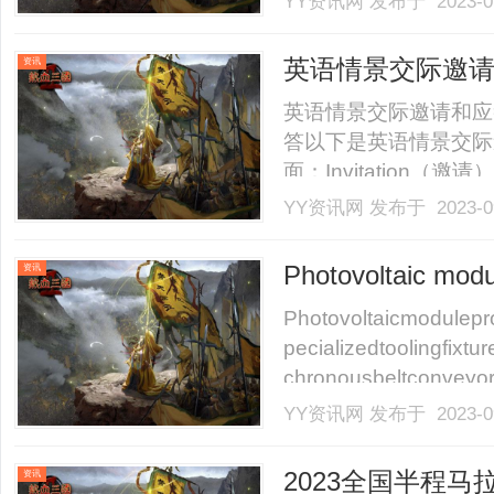
YY资讯网
发布于 2023-0
英语情景交际邀
资讯
英语情景交际邀请和应
答以下是英语情景交际
面：Invitation（邀请
和Scheduling（安排）。一
YY资讯网
发布于 2023-0
Iwanttoinviteyoutomypar.
Photovoltaic modu
资讯
Photovoltaicmodulepr
pecializedtoolingfixt
chronousbeltconveyor,i
YY资讯网
发布于 2023-0
2023全国半程
资讯