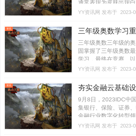
通常表现为皮肤出现白
关。首先，有研究发现
YY资讯网
发布于 2023-0
父母或兄弟姐妹患有白
表明白癜风可能与遗传
三年级奥数学习
资讯
了.........
算
三年级奥数三年级的奥
固掌握了三年级奥数最
学习，最终在竞赛、以
年级属于奥数学习打基
YY资讯网
发布于 2023-0
长，孩子的计算能力，
很大的提高，这个时期
夯实金融云基础
资讯
金.........
展新活力
9月8日，2023ID
集银行、保险、证券、
金融行业数字化转型领
业资深架构师石大伟在
YY资讯网
发布于 2023-0
术升级与发展。（图片来