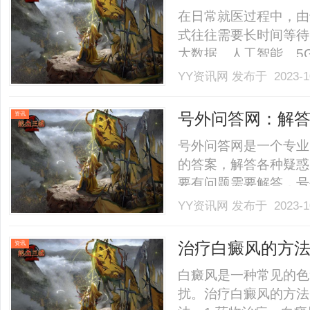
在日常就医过程中，由
式往往需要长时间等待
大数据、人工智能、5
互联网快速普及，在医
YY资讯网
发布于 2023-1
新手段、新技术、新模
让“急难愁盼”变“满意答卷
号外问答网：解
资讯
号外问答网是一个专业
的答案，解答各种疑惑
要有问题需要解答，号
的作家，我非常推荐号
YY资讯网
发布于 2023-1
了各个领域的问题。无
发展的疑问，号外问答
治疗白癜风的方
资讯
之.........
白癜风是一种常见的色
扰。治疗白癜风的方法