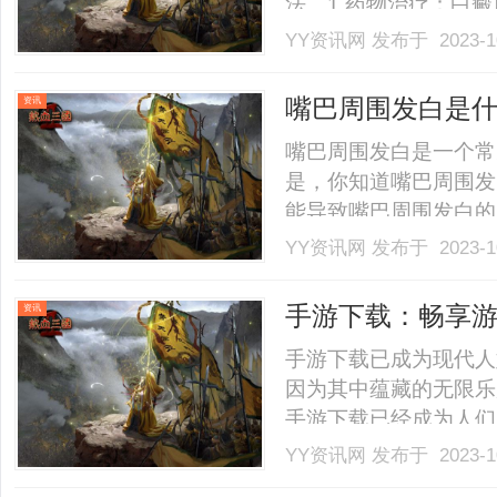
法。1.药物治疗：白
药常用的有激素类药物
YY资讯网
发布于 2023-1
物、免疫调节剂等。这
治疗白癜风的效果。2
嘴巴周围发白是
资讯
癜.........
嘴巴周围发白是一个常
是，你知道嘴巴周围发
能导致嘴巴周围发白的
题。口腔健康问题包括
YY资讯网
发布于 2023-1
致口腔黏膜发炎，进而
反应。某些人对食物、
手游下载：畅享
资讯
发白.........
手游下载已成为现代人
因为其中蕴藏的无限乐
手游下载已经成为人们
为玩家提供了丰富多样
YY资讯网
发布于 2023-1
还是角色扮演，只要打