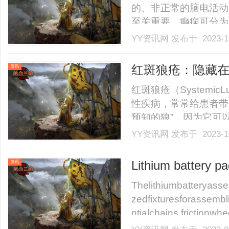
的、非正常的脑电活动
至关重要。癫痫可分为
癫痫发作时，只有脑的
YY资讯网
发布于 2023-1
出现短暂的意识丧失、
个大脑都受到异常电活
红斑狼疮：隐藏
资讯
多.........
红斑狼疮（SystemicL
性疾病，常常给患者带
预知的狼”，因为它可
症。红斑狼疮最常见的
YY资讯网
发布于 2023-1
部和手背等暴露部位。
要尽量避免阳光暴晒。此外，
Lithium battery p
资讯
Thelithiumbatteryasse
zedfixturesforassembl
ntialchains,frictionwhe