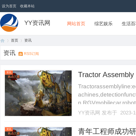
设为首页
收藏本站
YY资讯网
网站首页
综艺娱乐
生活百
首页
资讯
资讯
RSS订阅
首
›
›
Tractor Assembly 
资讯
Tractorassemblyline:e
achines,detectionfunct
n,RGVmobilecar,robotco
YY资讯网
发布于 2023-1
页
青年工程师成功
资讯