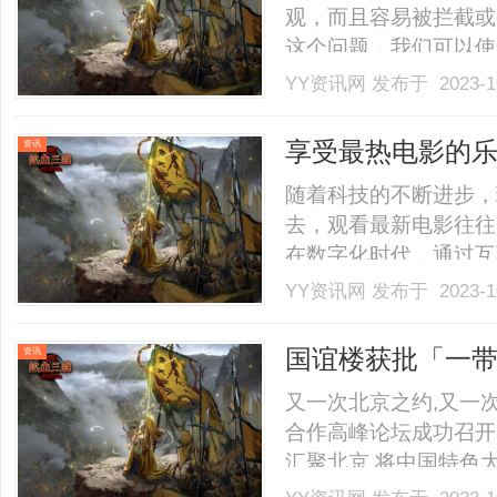
观，而且容易被拦截或
这个问题，我们可以使
稳定、快速、安全。短
YY资讯网
发布于 2023-1
接，让网址更加简洁美
防红防拦截等操作，提
享受最热电影的乐
资讯
还.........
随着科技的不断进步，
去，观看最新电影往往
在数字化时代，通过互
0959影视免费在线观
YY资讯网
发布于 2023-1
于提供高质量电影资源
科幻片还是喜剧片，0959
国谊楼获批「一带
资讯
之路，见证大国
又一次北京之约,又一次
合作高峰论坛成功召开,
汇聚北京,将中国特色大
一路”倡议提出十周年