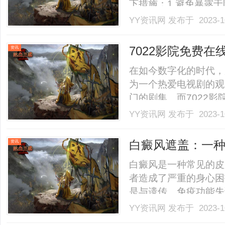
下措施：1.避免暴露
作用，容易引发白癜风
YY资讯网
发布于 2023-1
时段，应尽量避免暴露
肤。2.注意饮食调理。一
7022影院免费
资讯
在如今数字化的时代，
为一个热爱电视剧的观
门的剧集。而7022
最火电视剧的平台。7
YY资讯网
发布于 2023-1
站。在这个平台上，你
付费。只需要在搜索框中输
白癜风遮盖：一
资讯
白癜风是一种常见的皮
者造成了严重的身心困
是与遗传、免疫功能失
响患者的外貌，还可能
YY资讯网
发布于 2023-1
块通常会出现在面部、