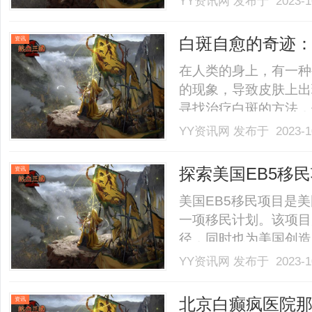
YY资讯网
发布于 2023-1
到非洲和拉美,达成了
来越亮眼的璀璨成果...站在新
白斑自愈的奇迹
资讯
在人类的身上，有一种
的现象，导致皮肤上出
寻找治疗白斑的方法，
叫杰夫的年轻人却通过
YY资讯网
发布于 2023-1
斑自愈的奇迹。杰夫在
手臂和腿上都出现了明
探索美国EB5移
资讯
自.........
美国EB5移民项目是
一项移民计划。该项目
径，同时也为美国创造
了许多机遇，但也面临
YY资讯网
发布于 2023-1
资者在美国投资一定的
资者来说是一项巨大的
北京白癫疯医院
资讯