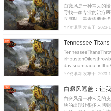
白癜风是一种常见的慢
寻找一家专业的治疗医
医院时，患者需要考虑
丰富经验的医院。白癜
YY资讯网
发布于 2023-1
一家有多年临床经验的
上搜索医院的背景信息
Tennessee Titans
资讯
应.........
TennesseeTitansThro
irHoustonOilersthrowb
day’sgameagainsttheAt
YY资讯网
发布于 2023-1
白癜风遮盖：让
资讯
白癜风是一种常见的皮
块的出现让很多人感到