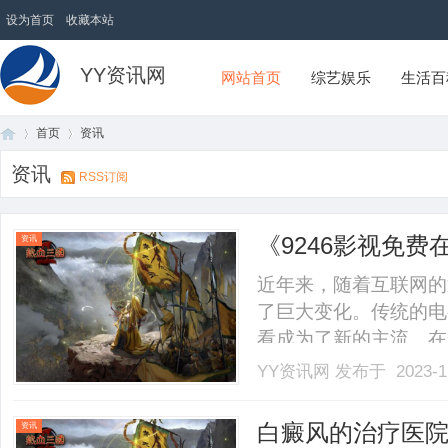
设为首页
收藏本站
YY资讯网
网站首页
综艺娱乐
生活百
首页
资讯
资讯
RSS订阅
首
›
›
《9246影视免
资讯
盛宴
近年来，随着互联网的
了巨大变化。传统的电
看成为了新的主流。在
欢迎的一家。9246
YY资讯网
发布于 2023-1
用户无需下载安装任何
便可直接观看各类电视剧。不
页
白癜风的治疗医
资讯