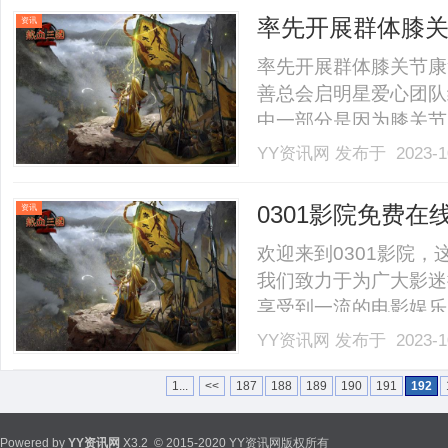
显的影响。由于白癜风
率先开展群体膝关
资讯
感.........
共享膝健
率先开展群体膝关节康
善总会启明星爱心团队
中一部分是因为膝关节
活能力，为了让帮助更
YY资讯网
发布于 2023-1
视，启明星义工组建“
贫助学，助医助贫，防病防
0301影院免费在
资讯
欢迎来到0301影院
我们致力于为广大影迷
享受到一流的电影娱乐
您口味的精彩作品。在
YY资讯网
发布于 2023-1
影，从动作片到爱情片
新新上映的电影，保证您不
1...
<<
187
188
189
190
191
192
Powered by
YY资讯网
X3.2
© 2015-2020 YY资讯网版权所有