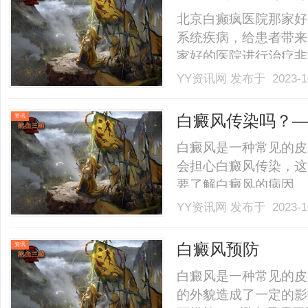
领.........
北京白癫疯医院那家好
系统疾病，给患者带来
家好的医院进行治疗非
院比较好呢？首先，北
YY资讯网
发布于 2023-1
设备。良好的治疗效果
们能够提供专业、个性
白癜风传染吗？—
资讯
合.........
白癜风是一种常见的皮
会担心白癜风传染，这
要了解白癜风的病因。
皮肤病，与感染无关。
YY资讯网
发布于 2023-1
传染。其次，白癜风是
虽然白癜风不会通过接
白癜风预防
资讯
能.........
白癜风是一种常见的皮
的外貌造成了一定的影