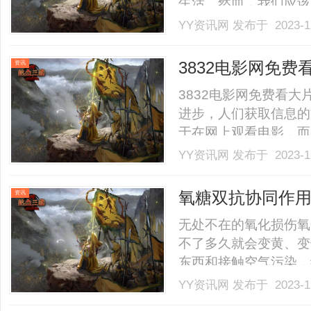
生活。然而，我们应该
义美丽。首先，白癜风
YY资讯网
发布于 2023-1
的外貌和特点，而白癜
个人的个体差异，并不
3832电影网免费
资讯
并.........
3832电影网免费看
进步，人们获取信息的
于在网上观看电影，而
3832电影网是一个
YY资讯网
发布于 2023-1
样的电影资源，涵盖了
片、喜剧片等。无论你是喜
氧糖双抗协同作用
资讯
福音！
无处不在的氧化损伤氧
不了多久就会变黄、变
东西和接触空气污染，
太多的自由基会伤害表
YY资讯网
发布于 2023-1
致皮肤变得粗糙、暗黄