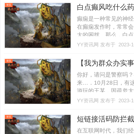
了，就会攻击皮肤里的
白点癫风吃什么
资讯
纤.........
癫痫是一种常见的神经
在癫痫发作时，常常会
大的困扰。那么，白点
绍几种常用的治疗白点
YY资讯网
发布于 2023-1
用的治疗癫痫的药物，
抑制大脑过度兴奋的神
【我为群众办实事
资讯
状.........
度帮找回
你好，请问是警察吗？
来…．10月28日，
游玩的王某，因疏忽大
场公安帮助找回。原来
YY资讯网
发布于 2023-1
店，因为家人行李较多
酒店后才发现行李没有
短链接活码防拦
资讯
某.........
速、安全
在互联网时代，我们经