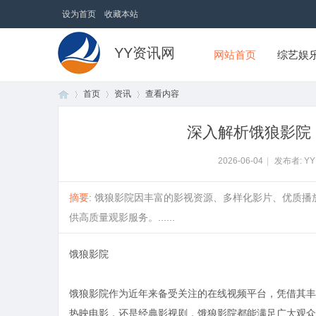
设为首页
收藏本站
YY资讯网
网站首页
综艺娱
首页
资讯
查看内容
深入解析饿狼影院
首
›
›
›
2026-06-04
|
发布者: Y
摘要
: 饿狼影院因丰富的影视资源、多样化影片、优质
供高质量观影服务。......
饿狼影院
饿狼影院作为近年来备受关注的在线视频平台，凭借其丰
页
热映电影，还是经典影视剧，饿狼影院都能满足广大观众