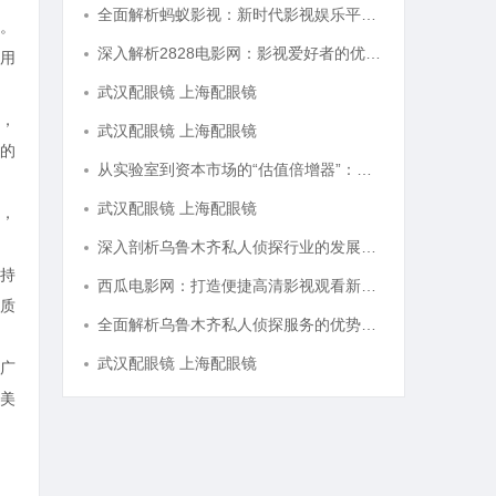
全面解析蚂蚁影视：新时代影视娱乐平台的崛起与发展
。
深入解析2828电影网：影视爱好者的优质观影平台体验
用
武汉配眼镜 上海配眼镜
，
武汉配眼镜 上海配眼镜
的
从实验室到资本市场的“估值倍增器”：专利律师如何重塑硬科技企业的融资逻辑
武汉配眼镜 上海配眼镜
，
深入剖析乌鲁木齐私人侦探行业的发展与应用现状
持
西瓜电影网：打造便捷高清影视观看新体验
质
全面解析乌鲁木齐私人侦探服务的优势与应用
武汉配眼镜 上海配眼镜
广
美