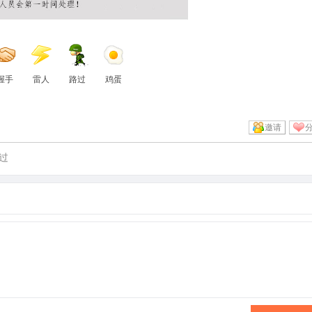
握手
雷人
路过
鸡蛋
邀请
过