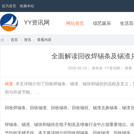
设为首页
收藏本站
YY资讯网
网站首页
综艺娱乐
生活百
首页
资讯
查看内容
全面解读回收焊锡条及锡渣
首
›
›
›
2026-05-15
|
发布者: YY资讯网
|
查看:
摘要
: 本文详细介绍了回收焊锡条、锡渣、锡块和锡丝的流程及意义
用与环保节能。......
回收焊锡条、回收锡渣、回收锡块、回收锡丝、锡渣兑换锡条，锡渣
焊锡条、锡渣、锡块和锡丝在电子制造及维修行业中占据重要地位。
页
节约的关键手段。本文将详细介绍回收焊锡条、回收锡渣、回收锡块