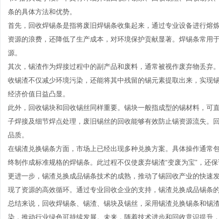
条的具体方法和优势。
首先，回收焊锡条是指将废旧焊锡条收集起来，通过专业设备进行熔
资源的浪费，还降低了生产成本，对环境保护贡献显著。焊锡条常用
源。
其次，锡渣作为焊接过程中的副产品和废料，通常被视作废弃物丢弃
收锡渣不仅减少环境污染，还能将其中残留的锡元素提取出来，实现
经济价值日益凸显。
此外，回收锡块和回收锡丝同样重要。锡块一般指成型的锡材料，可
子焊接及细节焊点处理，废旧锡丝的回收能够有效防止锡资源流失。
品质。
在锡渣兑换锡条方面，市场上已经出现多种兑换方案。具体操作通常
终制作成标准规格的焊锡条。此过程不仅使废弃锡渣“变废为宝”，还
更进一步，锡渣兑换成品锡条技术的成熟，推动了锡回收产业的快速
现了资源的高效循环。通过专业回收企业的支持，锡渣兑换成品锡条
总结来说，回收焊锡条、锡渣、锡块及锡丝，采用锡渣兑换锡条和锡
染，推动行业绿色可持续发展。未来，随着技术进步和回收意识提升