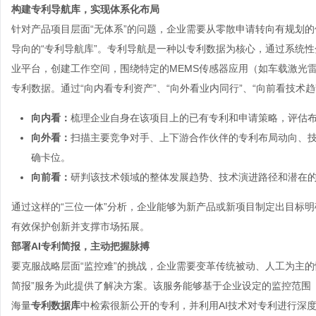
构建
专利
导航库，实现体系化布局
针对产品项目层面“无体系”的问题，企业需要从零散申请转向有规划
导向的“专利导航库”。专利导航是一种以专利数据为核心，通过系统
业平台，创建工作空间，围绕特定的MEMS传感器应用（如车载激光雷
专利数据。通过“向内看专利资产”、“向外看业内同行”、“向前看技术
向内看：
梳理企业自身在该项目上的已有专利和申请策略，评估
向外看：
扫描主要竞争对手、上下游合作伙伴的专利布局动向、
确卡位。
向前看：
研判该技术领域的整体发展趋势、技术演进路径和潜在
通过这样的“三位一体”分析，企业能够为新产品或新项目制定出目标
有效保护创新并支撑市场拓展。
部署AI专利简报，主动把握脉搏
要克服战略层面“监控难”的挑战，企业需要变革传统被动、人工为主的
简报”服务为此提供了解决方案。该服务能够基于企业设定的监控范围
海量
专利数据库
中检索很新公开的专利，并利用AI技术对专利进行深