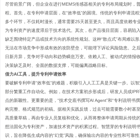
尽管前景广阔，但企业在进行MEMS传感器相关的专利布局规划时，
程。首先，在专利申请层面，在“效率低”的困境。传统的专利申请流
多个环节，不仅耗时漫长，通常需要25天甚至更久，而且高度依赖专
为专利资产的速度滞后于技术迭代。其次，在产品项目层面，容易陷入
缺乏围绕特定产品或技术方向的系统性规划。这种“散点式”布局难以
无法在市场竞争中形成有效的攻防壁垒，可能埋下诉讼风险隐患。之后，
日新月异，竞争对手动向和趋势瞬息万变。依赖人工、被动式的情报
决策缺乏及时、全面的数据支撑，可能偏离战略目标。
借力AI工具，提升专利申请效率
要破解专利申请“效率低”的难题，积极引入人工工具是关键一步。以智慧
部分繁重工作自动化。例如，在技术方案初步形成后，研发人员或IPR可以
点的新颖性。更重要的是，“技术交底书撰写AI Agent”和“专利说明书
构完整、格式规范的初稿。据相关实践反馈，过去可能需要数小时甚至
高质量草稿，再由专业人员复核和优化，从而将整体申请周期从传统的
想法固化为专利资产，加速技术资产的积累过程。智慧芽的专利说明书撰写
识，旨在降低生成内容的“幻觉”风险，确保输出内容的专业性和可靠性