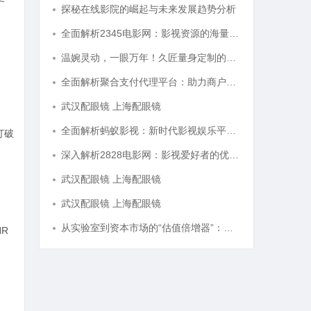
探秘在线影院的崛起与未来发展趋势分析
全面解析2345电影网：影视资源的海量宝库与观影新体验
温婉灵动，一眼万年！久匠量身定制的眉眼唇，才是你整张脸的点睛之笔！淡颜系女生的气质加分项
全面解析聚合支付代理平台：助力商户高效管理多渠道支付
武汉配眼镜 上海配眼镜
全面解析蚂蚁影视：新时代影视娱乐平台的崛起与发展
打破
深入解析2828电影网：影视爱好者的优质观影平台体验
武汉配眼镜 上海配眼镜
武汉配眼镜 上海配眼镜
从实验室到资本市场的“估值倍增器”：专利律师如何重塑硬科技企业的融资逻辑
R