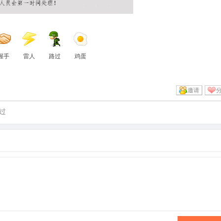
握手
雷人
路过
鸡蛋
邀请
过