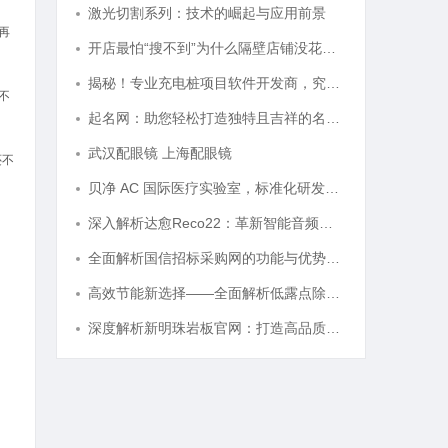
激光切割系列：技术的崛起与应用前景
再
开店最怕“搜不到”为什么隔壁店铺没花钱，ai却天天给他免费派单？
揭秘！专业充电桩项目软件开发商，究竟藏着哪些行业秘诀？
不
起名网：助您轻松打造独特且吉祥的名字攻略
武汉配眼镜 上海配眼镜
还不
贝净 AC 国际医疗实验室，标准化研发体系全解析
深入解析达愈Reco22：革新智能音频体验的先锋技术
全面解析国信招标采购网的功能与优势，助力企业高效招标采购
高效节能新选择——全面解析低露点除湿机的应用与优势
深度解析新明珠岩板官网：打造高品质岩板行业标杆平台