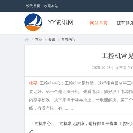
设为首页
收藏本站
YY资讯网
网站首页
综艺娱
首页
资讯
查看内容
工控机常
首
›
›
›
2025-10-08
|
发布者: Y
摘要
: 工控机中心：工控机常见故障，这样排查最省事
要记好。第一个是无法开机。先看电源，插好没？电源指
内存条松没，拔下来擦干净再插上，一般能解决。第二个
线，有没有松、有.........
工控机中心
：工控机常见故障，这样排查最省事 工控机
页
好。