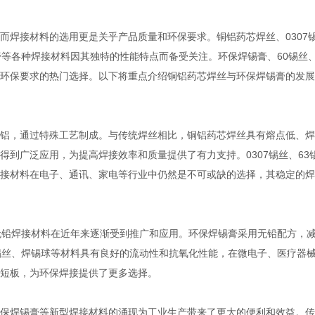
而焊接材料的选用更是关乎产品质量和环保要求。铜铝药芯焊丝、0307
37锡膏等各种焊接材料因其独特的性能特点而备受关注。环保焊锡膏、60锡丝
环保要求的热门选择。以下将重点介绍铜铝药芯焊丝与环保焊锡膏的发展
铝，通过特殊工艺制成。与传统焊丝相比，铜铝药芯焊丝具有熔点低、焊
到广泛应用，为提高焊接效率和质量提供了有力支持。0307锡丝、63
等传统焊接材料在电子、通讯、家电等行业中仍然是不可或缺的选择，其稳定的
无铅焊接材料在近年来逐渐受到推广和应用。环保焊锡膏采用无铅配方，
锡丝、焊锡球等材料具有良好的流动性和抗氧化性能，在微电子、医疗器
短板，为环保焊接提供了更多选择。
保焊锡膏等新型焊接材料的涌现为工业生产带来了更大的便利和效益。传