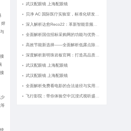
武汉配眼镜 上海配眼镜
贝净 AC 国际医疗实验室，标准化研发体系全解析
锡
、焊
深入解析达愈Reco22：革新智能音频体验的先锋技术
与
全面解析国信招标采购网的功能与优势，助力企业高效招标采购
高效节能新选择——全面解析低露点除湿机的应用与优势
深度解析新明珠岩板官网：打造高品质岩板行业标杆平台
接
锡
武汉配眼镜 上海配眼镜
焊接
武汉配眼镜 上海配眼镜
全面解析免费看电影的合法途径与实用技巧
飞行影院：带你体验空中沉浸式视听盛宴的未来娱乐方式
减少
械等
统