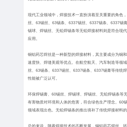
现代工业领域中，焊接技术一直扮演着至关重要的角色，
丝、63锡丝、63锡条、6337锡丝、6337锡条、63
锡球、焊锡丝、无铅焊锡条等无铅焊接材料则是符合现代
应用。
铜铝药芯焊丝是一种新型的焊接材料，其主要成分为铜和
速度快、焊缝美观等优点。在航空航天、汽车制造等领域得
丝、63锡条、6337锡丝、6337锡条、6337锡膏
性能被广泛认可。
环保焊锡膏、60锡丝、焊锡球、焊锡丝、无铅焊锡条等
有害物质对环境和人体的危害，符合绿色生产理念。60
领域表现出色。无铅焊锡条的推出填补了传统焊接材料的
总的来说，随着焊接技术的不断发展，铜铝药芯焊丝、环