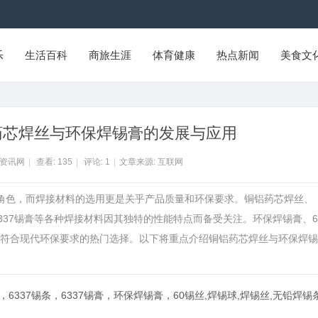
乐
生活百科
商旅生涯
体育健康
热点新闻
美食文
药芯焊丝与环保焊锡膏的发展与应用
Y资讯网
|
查看:
135
|
评论:
1
|
文章来源: 互联网
的角色，而焊接材料的选用更是关乎产品质量和环保要求。铜铝药芯焊丝、
条、6337锡膏等各种焊接材料因其独特的性能特点而备受关注。环保焊锡膏、6
符合现代环保要求的热门选择。以下将重点介绍铜铝药芯焊丝与环保焊锡
，6337锡条，6337锡膏，环保焊锡膏，60锡丝,焊锡球,焊锡丝,无铅焊锡条