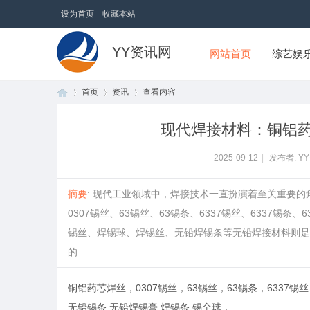
设为首页
收藏本站
YY资讯网
网站首页
综艺娱
首页
资讯
查看内容
现代焊接材料：铜铝
首
›
›
›
2025-09-12
|
发布者: Y
摘要
: 现代工业领域中，焊接技术一直扮演着至关重要
0307锡丝、63锡丝、63锡条、6337锡丝、6337锡
锡丝、焊锡球、焊锡丝、无铅焊锡条等无铅焊接材料则是
的.........
铜铝药芯焊丝，0307锡丝，63锡丝，63锡条，6337锡丝
页
无铅锡条,无铅焊锡膏,焊锡条,锡全球，