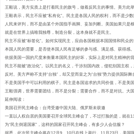
王毅说，美方实质上是打着民主的旗号，做着反民主的事情。美方此
王毅表示，民主不应被“私有化”。民主是各国人民的权利，而不是少
人民来评判，而不是由某个外国指手画脚、妄加判断。美国如果只是
就是在世界上搞唯我独尊，制造分裂，这本身就不是民主。
民主不应被“标签化”。如何实现民主，应由各国根据本国国情和民众
本国人民的需要，是否使本国人民有足够的参与感、满足感、获得感
依据美国一国的尺度来衡量本国民主的好坏，实际上是对民主精神的
民主不能被“政治化”。以民主的名义，干涉别国内政，侵犯别国主权
反对。美方声称不支持“台独”，却又堂而皇之为“台独”势力提供国际
不是美国手中可以利用的棋子。民主是各国追求的共同价值，不是美
王毅强调，世界需要团结，而不是分裂；需要合作，而不是对抗。大
延伸阅读：
美国召开民主峰会：台湾受邀中国大陆、俄罗斯未获邀
一直以人权自居的美国要召开全球民主峰会了，不过打脸的是，就在1
为“民主倒退国家”，这样的国家召开民主峰会，有多少人会信服？
据悉，此次民主峰会将在12月9、10日在线上举行。11月23日，美