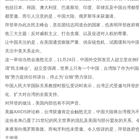
包括日本、韩国、澳大利亚、巴基斯坦、印度、菲律宾及中国台湾都
都受邀。而引人注意的是，中国大陆、俄罗斯等未获邀请。
拜登举办此次民主峰会，意在团结志同道合的国家，也表明拜登政府将
焦三大主题：反对威权主义、打击贪腐、以及促进对人权的尊重。
让中国关注的是，在美国通货膨胀严重、供应链危机，试图缓和与中
关注中美关系走向。
这一举动当然会激怒北京，11月24日，中国外交部发言人赵立坚在
谓“民主峰会”。赵立坚强调，世界上只有一个中国，台湾除了作为中
独”势力提供任何讲台，停止为“台独”势力张目。
中国人民大学国际关系教授时殷弘受访时表示，台湾正式受邀与拜登
化、扩大对台湾的全面支持。
对拜登的做法，美国内部也有不同声音。
美媒AXIOS评论称，台湾获邀肯定会触怒北京，中国大陆将台湾视
这份名单凸显了21世纪的民主世界的混乱及美国与部分盟友的关系。
来逐渐向俄罗斯靠拢。而匈牙利也未受邀。令人惊讶的是，拜登政府
主倒退。